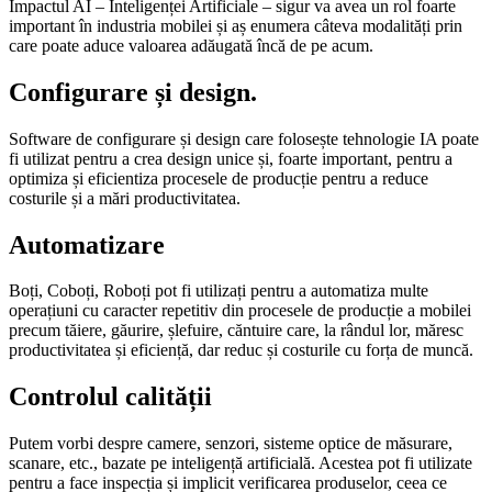
Impactul AI – Inteligenței Artificiale – sigur va avea un rol foarte
important în industria mobilei și aș enumera câteva modalități prin
care poate aduce valoarea adăugată încă de pe acum.
Configurare și design.
Software de configurare și design care folosește tehnologie IA poate
fi utilizat pentru a crea design unice și, foarte important, pentru a
optimiza și eficientiza procesele de producție pentru a reduce
costurile și a mări productivitatea.
Automatizare
Boți, Coboți, Roboți pot fi utilizați pentru a automatiza multe
operațiuni cu caracter repetitiv din procesele de producție a mobilei
precum tăiere, găurire, șlefuire, căntuire care, la rândul lor, măresc
productivitatea și eficiență, dar reduc și costurile cu forța de muncă.
Controlul calității
Putem vorbi despre camere, senzori, sisteme optice de măsurare,
scanare, etc., bazate pe inteligență artificială. Acestea pot fi utilizate
pentru a face inspecția și implicit verificarea produselor, ceea ce