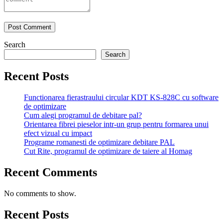
Search
Search
Recent Posts
Functionarea fierastraului circular KDT KS-828C cu software
de optimizare
Cum alegi programul de debitare pal?
Orientarea fibrei pieselor intr-un grup pentru formarea unui
efect vizual cu impact
Programe romanesti de optimizare debitare PAL
Cut Rite, programul de optimizare de taiere al Homag
Recent Comments
No comments to show.
Recent Posts