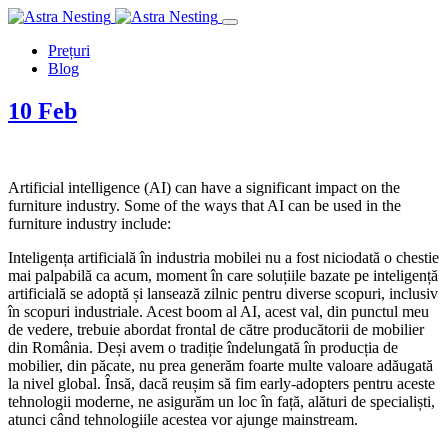
Prețuri
Blog
10
Feb
Artificial intelligence (AI) can have a significant impact on the
furniture industry. Some of the ways that AI can be used in the
furniture industry include:
Inteligența artificială în industria mobilei nu a fost niciodată o chestie
mai palpabilă ca acum, moment în care soluțiile bazate pe inteligență
artificială se adoptă și lansează zilnic pentru diverse scopuri, inclusiv
în scopuri industriale. Acest boom al AI, acest val, din punctul meu
de vedere, trebuie abordat frontal de către producătorii de mobilier
din România. Deși avem o tradiție îndelungată în producția de
mobilier, din păcate, nu prea generăm foarte multe valoare adăugată
la nivel global. Însă, dacă reușim să fim early-adopters pentru aceste
tehnologii moderne, ne asigurăm un loc în față, alături de specialiști,
atunci când tehnologiile acestea vor ajunge mainstream.