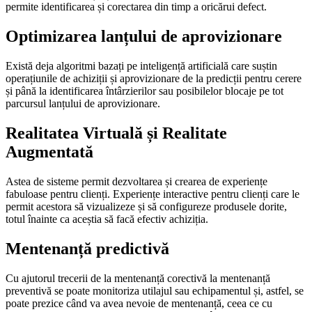
permite identificarea și corectarea din timp a oricărui defect.
Optimizarea lanțului de aprovizionare
Există deja algoritmi bazați pe inteligență artificială care suștin
operațiunile de achiziții și aprovizionare de la predicții pentru cerere
și până la identificarea întârzierilor sau posibilelor blocaje pe tot
parcursul lanțului de aprovizionare.
Realitatea Virtuală și Realitate
Augmentată
Astea de sisteme permit dezvoltarea și crearea de experiențe
fabuloase pentru clienți. Experiențe interactive pentru clienți care le
permit acestora să vizualizeze și să configureze produsele dorite,
totul înainte ca aceștia să facă efectiv achiziția.
Mentenanță predictivă
Cu ajutorul trecerii de la mentenanță corectivă la mentenanță
preventivă se poate monitoriza utilajul sau echipamentul și, astfel, se
poate prezice când va avea nevoie de mentenanță, ceea ce cu